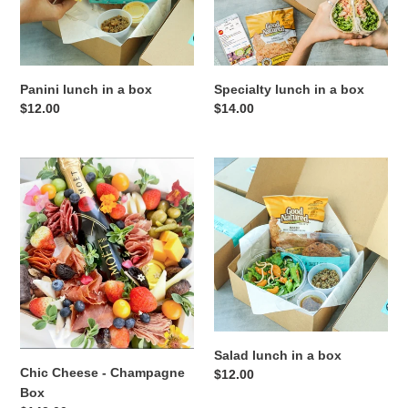
Panini lunch in a box
Specialty lunch in a box
Precio
$12.00
Precio
$14.00
habitual
habitual
Chic
Salad
Cheese
lunch
-
in
Champagne
a
Box
box
Salad lunch in a box
Chic Cheese - Champagne
Precio
$12.00
Box
habitual