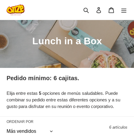
Ir
directamente
Buscar
Ingresar
Carrito
al
contenido
C
Lunch in a Box
o
l
e
Pedido mínimo: 6 cajitas.
c
Elija entre estas
5
opciones de menús saludables. Puede
c
combinar su pedido entre estas diferentes opciones y a su
i
gusto para disfrutar en su reunión o evento corporativo.
ó
ORDENAR POR
6 artículos
n